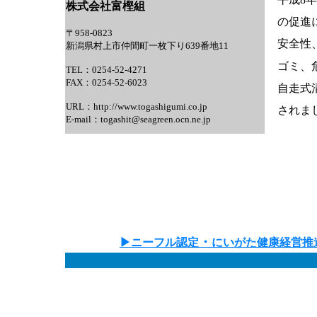
株式会社富樫組
の促進
〒958‐0823
安全性
新潟県村上市仲間町一枚下り639番地11
ゴミ、
TEL：0254-52-4271
FAX：0254-52-6023
自走式
URL：http://www.togashigumi.co.jp
されま
E-mail：togashit@seagreen.ocn.ne.jp
・
▶
ニーフル認定
にいがた健康経営推