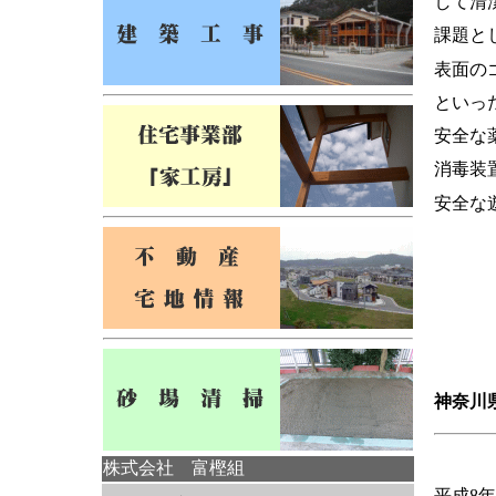
して清
課題と
表面の
といっ
安全な
消毒装
安全な
神奈川
株式会社 富樫組
平成8