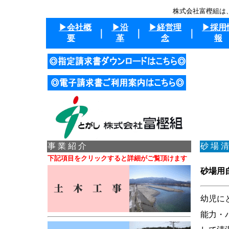
株式会社富樫組は
▶会社概
▶
沿
▶
経営理
▶採用
｜
｜
｜
要
革
念
報
事 業 紹 介
砂 場 清
下記項目をクリックすると詳細がご覧頂けます
砂場用
幼児に
能力・